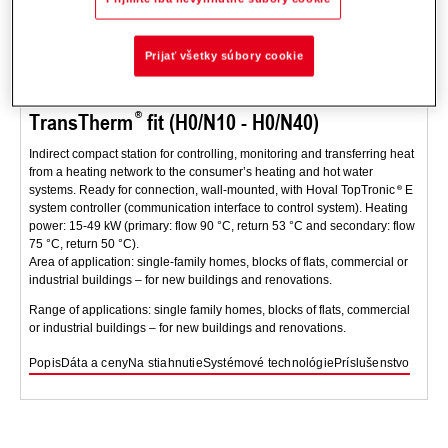
Prijať všetky súbory cookie
TransTherm
fit (H0/N10 - H0/N40)
Indirect compact station for controlling, monitoring and transferring heat
from a heating network to the consumer’s heating and hot water
systems. Ready for connection, wall-mounted, with Hoval TopTronic
E
system controller (communication interface to control system). Heating
power: 15-49 kW (primary: flow 90 °C, return 53 °C and secondary: flow
75 °C, return 50 °C).
Area of application: single-family homes, blocks of flats, commercial or
industrial buildings – for new buildings and renovations.
Range of applications: single family homes, blocks of flats, commercial
or industrial buildings – for new buildings and renovations.
Popis
Dáta a ceny
Na stiahnutie
Systémové technológie
Príslušenstvo