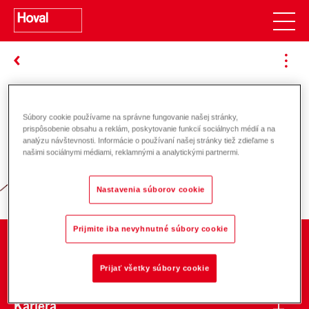
Súbory cookie používame na správne fungovanie našej stránky,
Zodpovednosť za energiu a životné
prispôsobenie obsahu a reklám, poskytovanie funkcií sociálnych médií a na
analýzu návštevnosti. Informácie o používaní našej stránky tiež zdieľame s
prostredie
našimi sociálnymi médiami, reklamnými a analytickými partnermi.
Nastavenia súborov cookie
Prijmite iba nevyhnutné súbory cookie
O spoločnosti
Prijať všetky súbory cookie
Kariéra