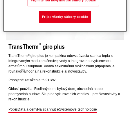
Prijmite iba nevyhnutné súbory cookie
Prijať všetky súbory cookie
TransTherm
giro plus
TransTherm
giro plus je kompaktná odovzdávacia stanica tepla s
integrovaným modulom čerstvej vody a integrovanou vykurovacou
armatúrnou skupinou. Vďaka flexibilnému možnostiam pripojenia je
rovnakovhodná na rekonštrukcie aj novostavby.
Pripojené zaťaženie: 5-91 kW
Oblasť použitia: Rodinný dom, bytový dom, obchodná alebo
priemyselná budova Skupina vykurovacích ventilov. - pre Novostavby a
rekonštrukcie.
Popis
Dáta a ceny
Na stiahnutie
Systémové technológie