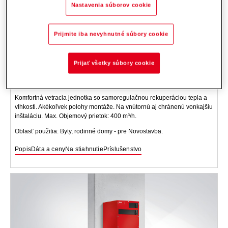
Nastavenia súborov cookie
Prijmite iba nevyhnutné súbory cookie
Prijať všetky súbory cookie
HomeVent
ER (200-400)
Komfortná vetracia jednotka so samoregulačnou rekuperáciou tepla a
vlhkosti. Akékoľvek polohy montáže. Na vnútornú aj chránenú vonkajšiu
inštaláciu. Max. Objemový prietok: 400 m³/h.
Oblasť použitia: Byty, rodinné domy - pre Novostavba.
Popis
Dáta a ceny
Na stiahnutie
Príslušenstvo