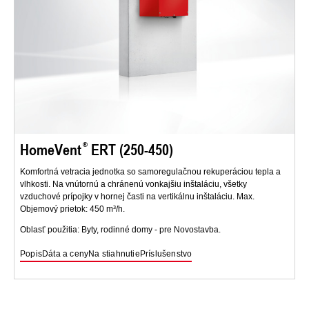
HomeVent
ERT (250-450)
Komfortná vetracia jednotka so samoregulačnou rekuperáciou tepla a
vlhkosti. Na vnútornú a chránenú vonkajšiu inštaláciu, všetky
vzduchové prípojky v hornej časti na vertikálnu inštaláciu. Max.
Objemový prietok: 450 m³/h.
Oblasť použitia: Byty, rodinné domy - pre Novostavba.
Popis
Dáta a ceny
Na stiahnutie
Príslušenstvo