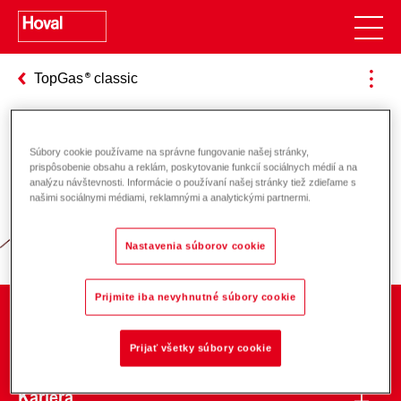
TopGas
classic
Súbory cookie používame na správne fungovanie našej stránky,
Zodpovednosť za energiu a životné
prispôsobenie obsahu a reklám, poskytovanie funkcií sociálnych médií a na
analýzu návštevnosti. Informácie o používaní našej stránky tiež zdieľame s
prostredie
našimi sociálnymi médiami, reklamnými a analytickými partnermi.
Nastavenia súborov cookie
Prijmite iba nevyhnutné súbory cookie
O spoločnosti
Prijať všetky súbory cookie
Kariéra