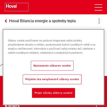
Hoval Bilancia energie a spotreby tepla
Súbory cookie používame na správne fungovanie našej stránky,
Zodpovednosť za energiu a životné
prispôsobenie obsahu a reklám, poskytovanie funkcií sociálnych médií a na
analýzu návštevnosti. Informácie o používaní našej stránky tiež zdieľame s
prostredie
našimi sociálnymi médiami, reklamnými a analytickými partnermi.
Nastavenia súborov cookie
Prijmite iba nevyhnutné súbory cookie
O spoločnosti
Prijať všetky súbory cookie
Kariéra