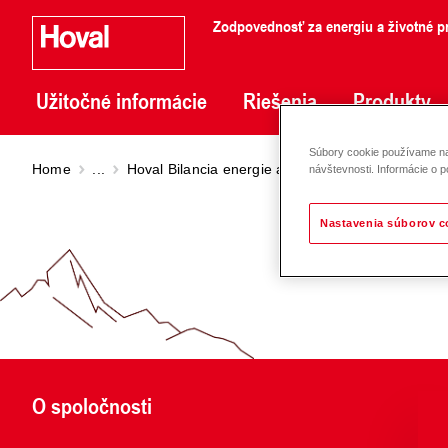
Zodpovednosť za energiu a životné pr
Užitočné informácie
Riešenia
Produkty
Súbory cookie používame na 
Home
...
Hoval Bilancia energie a spotreby tepla
Sada m
návštevnosti. Informácie o p
Nastavenia súborov c
O spoločnosti