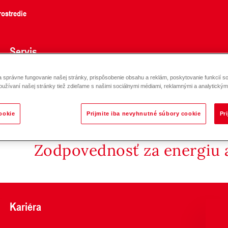
ostredie
Servis
správne fungovanie našej stránky, prispôsobenie obsahu a reklám, poskytovanie funkcií so
osadzných snímačov prietoku 2-380 l/min
oužívaní našej stránky tiež zdieľame s našimi sociálnymi médiami, reklamnými a analytickými
ookie
Prijmite iba nevyhnutné súbory cookie
Pr
Zodpovednosť za energiu a
Kariéra