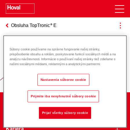
Obsluha TopTronic
E
Súbory cookie používame na správne fungovanie našej stránky,
Zodpovednosť za energiu a životné
prispôsobenie obsahu a reklám, poskytovanie funkcií sociálnych médií a na
analýzu návštevnosti. Informácie o používaní našej stránky tiež zdieľame s
prostredie
našimi sociálnymi médiami, reklamnými a analytickými partnermi.
Nastavenia súborov cookie
Prijmite iba nevyhnutné súbory cookie
O spoločnosti
Prijať všetky súbory cookie
Kariéra