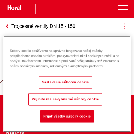
Trojcestné ventily DN 15 - 150
Súbory cookie používame na správne fungovanie našej stránky,
Zodpovednosť za energiu a životné
prispôsobenie obsahu a reklám, poskytovanie funkcií sociálnych médií a na
analýzu návštevnosti. Informácie o používaní našej stránky tiež zdieľame s
prostredie
našimi sociálnymi médiami, reklamnými a analytickými partnermi.
Nastavenia súborov cookie
Prijmite iba nevyhnutné súbory cookie
O spoločnosti
Prijať všetky súbory cookie
Kariéra