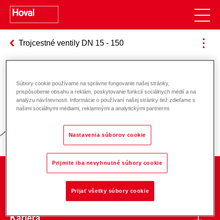
Trojcestné ventily DN 15 - 150
Súbory cookie používame na správne fungovanie našej stránky,
Zodpovednosť za energiu a životné
prispôsobenie obsahu a reklám, poskytovanie funkcií sociálnych médií a na
analýzu návštevnosti. Informácie o používaní našej stránky tiež zdieľame s
prostredie
našimi sociálnymi médiami, reklamnými a analytickými partnermi.
Nastavenia súborov cookie
Prijmite iba nevyhnutné súbory cookie
O spoločnosti
Prijať všetky súbory cookie
Kariéra