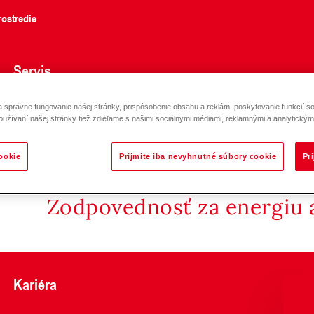
ostredie
Servis
správne fungovanie našej stránky, prispôsobenie obsahu a reklám, poskytovanie funkcií so
ntážna sada Zmiešavací okruh VL vľavo / (vpravo) DN 40-50
oužívaní našej stránky tiež zdieľame s našimi sociálnymi médiami, reklamnými a analytickými
ookie
Prijmite iba nevyhnutné súbory cookie
Pr
Zodpovednosť za energiu a
Kariéra