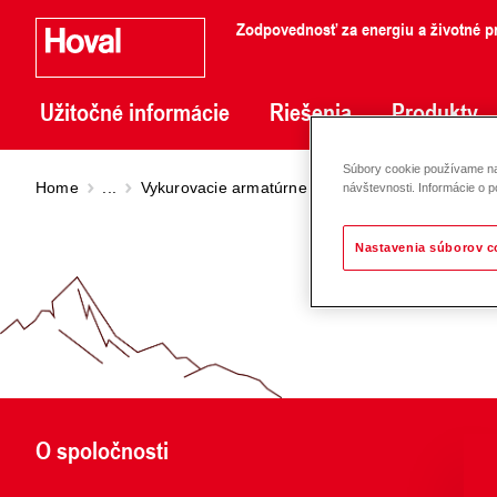
Zodpovednosť za energiu a životné pr
Užitočné informácie
Riešenia
Produkty
Súbory cookie používame na 
Home
...
Vykurovacie armatúrne skupiny DN 20 - 50
Mo
návštevnosti. Informácie o p
Nastavenia súborov c
O spoločnosti