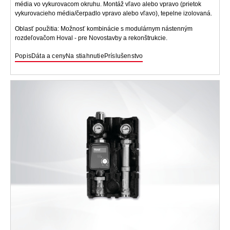
média vo vykurovacom okruhu. Montáž vľavo alebo vpravo (prietok
vykurovacieho média/čerpadlo vpravo alebo vľavo), tepelne izolovaná.
Oblasť použitia: Možnosť kombinácie s modulárnym nástenným
rozdeľovačom Hoval - pre Novostavby a rekonštrukcie.
Popis
Dáta a ceny
Na stiahnutie
Príslušenstvo