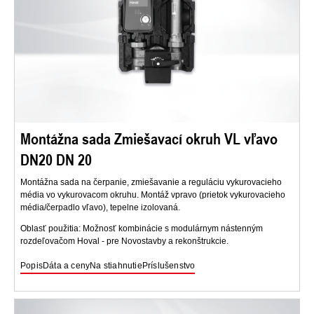
Montážna sada Zmiešavací okruh VL vľavo
DN20 DN 20
Montážna sada na čerpanie, zmiešavanie a reguláciu vykurovacieho
média vo vykurovacom okruhu. Montáž vpravo (prietok vykurovacieho
média/čerpadlo vľavo), tepelne izolovaná.
Oblasť použitia: Možnosť kombinácie s modulárnym nástenným
rozdeľovačom Hoval - pre Novostavby a rekonštrukcie.
Popis
Dáta a ceny
Na stiahnutie
Príslušenstvo