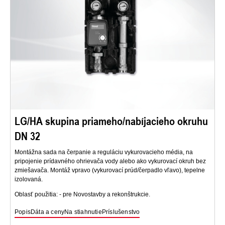
LG/HA skupina priameho/nabíjacieho okruhu
DN 32
Montážna sada na čerpanie a reguláciu vykurovacieho média, na
pripojenie prídavného ohrievača vody alebo ako vykurovací okruh bez
zmiešavača. Montáž vpravo (vykurovací prúd/čerpadlo vľavo), tepelne
izolovaná.
Oblasť použitia: - pre Novostavby a rekonštrukcie.
Popis
Dáta a ceny
Na stiahnutie
Príslušenstvo