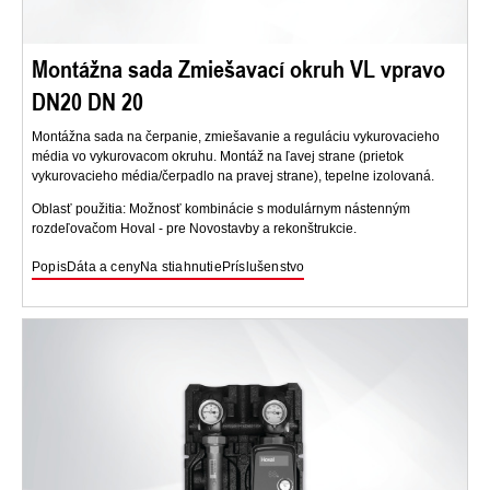
Montážna sada Zmiešavací okruh VL vpravo
DN20 DN 20
Montážna sada na čerpanie, zmiešavanie a reguláciu vykurovacieho
média vo vykurovacom okruhu. Montáž na ľavej strane (prietok
vykurovacieho média/čerpadlo na pravej strane), tepelne izolovaná.
Oblasť použitia: Možnosť kombinácie s modulárnym nástenným
rozdeľovačom Hoval - pre Novostavby a rekonštrukcie.
Popis
Dáta a ceny
Na stiahnutie
Príslušenstvo