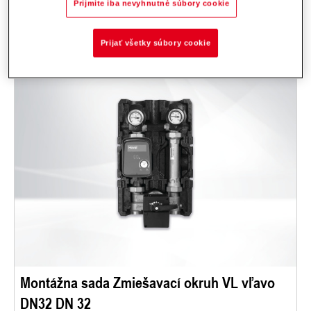
rozdeľovačom Hoval - pre Novostavby a rekonštrukcie.
Prijmite iba nevyhnutné súbory cookie
Popis
Dáta a ceny
Na stiahnutie
Príslušenstvo
Prijať všetky súbory cookie
Montážna sada Zmiešavací okruh VL vľavo
DN32 DN 32