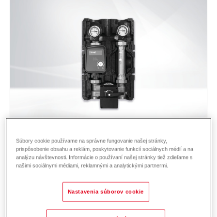
Súbory cookie používame na správne fungovanie našej stránky,
Montážna sada Zmiešavací okruh VL vľavo
prispôsobenie obsahu a reklám, poskytovanie funkcií sociálnych médií a na
DN25 DN 25
analýzu návštevnosti. Informácie o používaní našej stránky tiež zdieľame s
našimi sociálnymi médiami, reklamnými a analytickými partnermi.
Montážna sada na čerpanie, zmiešavanie a reguláciu vykurovacieho
média vo vykurovacom okruhu. Montáž vpravo (prietok vykurovacieho
Nastavenia súborov cookie
média/čerpadlo vľavo), tepelne izolovaná.
Oblasť použitia: Možnosť kombinácie s modulárnym nástenným