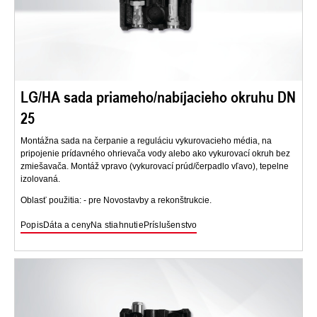
LG/HA sada priameho/nabíjacieho okruhu DN
25
Montážna sada na čerpanie a reguláciu vykurovacieho média, na
pripojenie prídavného ohrievača vody alebo ako vykurovací okruh bez
zmiešavača. Montáž vpravo (vykurovací prúd/čerpadlo vľavo), tepelne
izolovaná.
Oblasť použitia: - pre Novostavby a rekonštrukcie.
Popis
Dáta a ceny
Na stiahnutie
Príslušenstvo