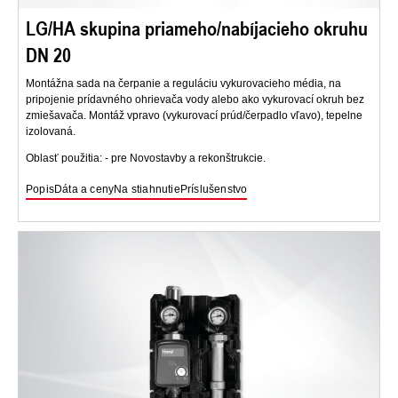
LG/HA skupina priameho/nabíjacieho okruhu
DN 20
Montážna sada na čerpanie a reguláciu vykurovacieho média, na
pripojenie prídavného ohrievača vody alebo ako vykurovací okruh bez
zmiešavača. Montáž vpravo (vykurovací prúd/čerpadlo vľavo), tepelne
izolovaná.
Oblasť použitia: - pre Novostavby a rekonštrukcie.
Popis
Dáta a ceny
Na stiahnutie
Príslušenstvo