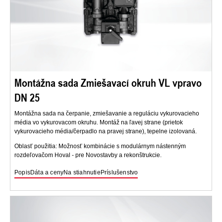
Montážna sada Zmiešavací okruh VL vpravo
DN 25
Montážna sada na čerpanie, zmiešavanie a reguláciu vykurovacieho
média vo vykurovacom okruhu. Montáž na ľavej strane (prietok
vykurovacieho média/čerpadlo na pravej strane), tepelne izolovaná.
Oblasť použitia: Možnosť kombinácie s modulárnym nástenným
rozdeľovačom Hoval - pre Novostavby a rekonštrukcie.
Popis
Dáta a ceny
Na stiahnutie
Príslušenstvo