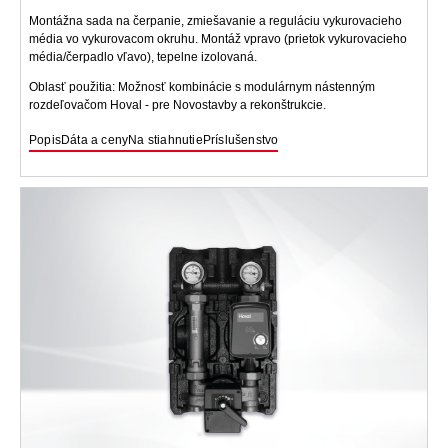
Montážna sada na čerpanie, zmiešavanie a reguláciu vykurovacieho
média vo vykurovacom okruhu. Montáž vpravo (prietok vykurovacieho
média/čerpadlo vľavo), tepelne izolovaná.
Oblasť použitia: Možnosť kombinácie s modulárnym nástenným
rozdeľovačom Hoval - pre Novostavby a rekonštrukcie.
Popis
Dáta a ceny
Na stiahnutie
Príslušenstvo