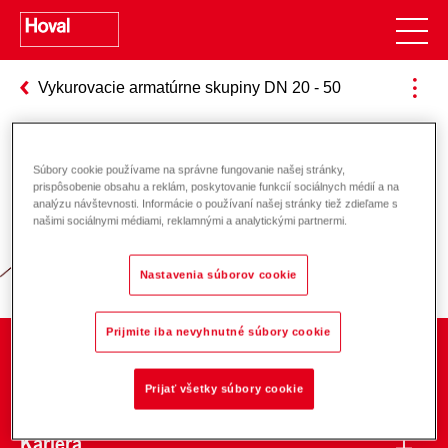
Vykurovacie armatúrne skupiny DN 20 - 50
Súbory cookie používame na správne fungovanie našej stránky,
Zodpovednosť za energiu a životné
prispôsobenie obsahu a reklám, poskytovanie funkcií sociálnych médií a na
analýzu návštevnosti. Informácie o používaní našej stránky tiež zdieľame s
prostredie
našimi sociálnymi médiami, reklamnými a analytickými partnermi.
Nastavenia súborov cookie
Prijmite iba nevyhnutné súbory cookie
O spoločnosti
Prijať všetky súbory cookie
Kariéra