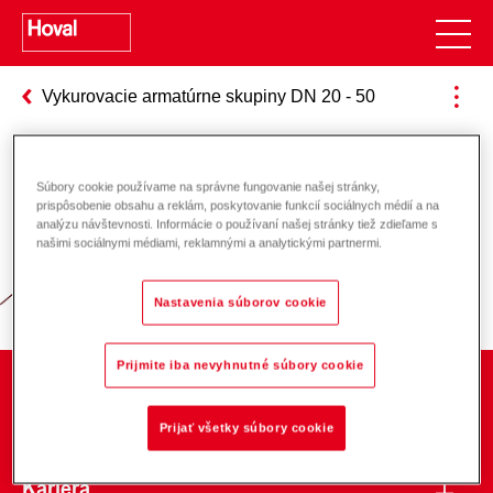
Vykurovacie armatúrne skupiny DN 20 - 50
Súbory cookie používame na správne fungovanie našej stránky,
Zodpovednosť za energiu a životné
prispôsobenie obsahu a reklám, poskytovanie funkcií sociálnych médií a na
analýzu návštevnosti. Informácie o používaní našej stránky tiež zdieľame s
prostredie
našimi sociálnymi médiami, reklamnými a analytickými partnermi.
Nastavenia súborov cookie
Prijmite iba nevyhnutné súbory cookie
O spoločnosti
Prijať všetky súbory cookie
Kariéra