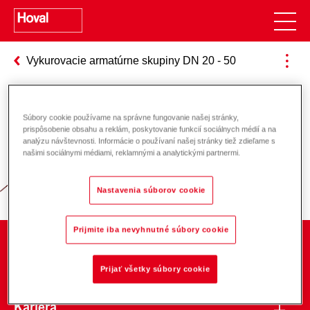
Vykurovacie armatúrne skupiny DN 20 - 50
Súbory cookie používame na správne fungovanie našej stránky,
Zodpovednosť za energiu a životné
prispôsobenie obsahu a reklám, poskytovanie funkcií sociálnych médií a na
analýzu návštevnosti. Informácie o používaní našej stránky tiež zdieľame s
prostredie
našimi sociálnymi médiami, reklamnými a analytickými partnermi.
Nastavenia súborov cookie
Prijmite iba nevyhnutné súbory cookie
O spoločnosti
Prijať všetky súbory cookie
Kariéra