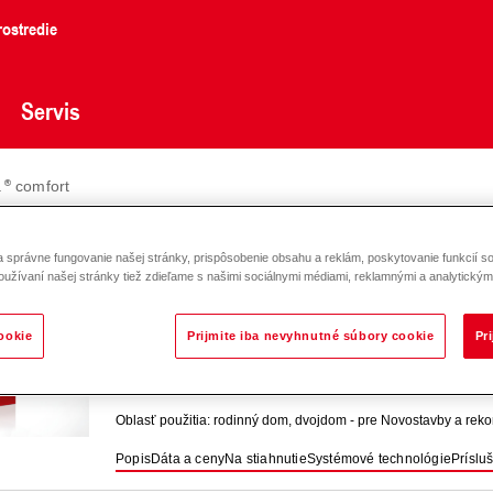
ostredie
Servis
a
comfort
alia
comfort
správne fungovanie našej stránky, prispôsobenie obsahu a reklám, poskytovanie funkcií so
oužívaní našej stránky tiež zdieľame s našimi sociálnymi médiami, reklamnými a analytickými
Thermalia
comfort (6-17)
ookie
Prijmite iba nevyhnutné súbory cookie
Pr
Tepelné čerpadlo soľanka/voda alebo voda/voda na vykurovanie 
°C.
Oblasť použitia: rodinný dom, dvojdom - pre Novostavby a reko
Popis
Dáta a ceny
Na stiahnutie
Systémové technológie
Príslu