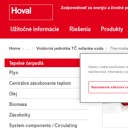
Zodpovednosť za energiu a životné pr
Užitočné informácie
Riešenia
Produkty
Home
...
Vnútorná jednotka TČ soľanka-voda
Thermali
Therm
Tepelné čerpadlá
Súbory cookie používame na 
Plyn
návštevnosti. Informácie o p
Centrálne zásobovanie teplom
Nastavenia súborov c
Olej
Biomasa
Zásobníky
System components / Circulating