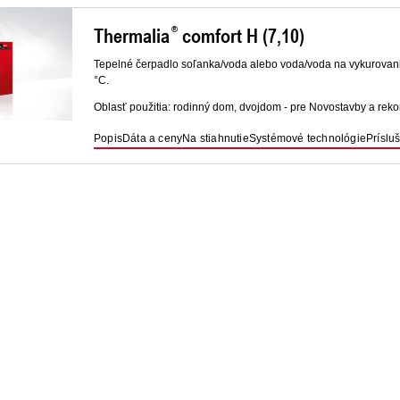
Thermalia
comfort H (7,10)
Tepelné čerpadlo soľanka/voda alebo voda/voda na vykurovanie 
°C.
Oblasť použitia: rodinný dom, dvojdom - pre Novostavby a reko
Popis
Dáta a ceny
Na stiahnutie
Systémové technológie
Príslu