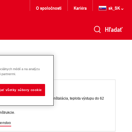
O spoločnosti
Kariéra
sk_SK
Hľadať
ciálnych médií a na analýzu
 partnermi.
ijať všetky súbory cookie
a výrobu teplej vody. Vnútorná inštalácia, teplota výstupu do 62
nštrukcie.
šenstvo