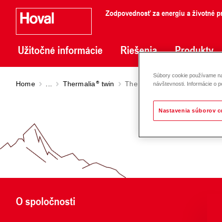
Zodpovednosť za energiu a životné pr
Užitočné informácie
Riešenia
Produkty
Súbory cookie používame na 
Home
...
Thermalia
twin
Thermalia
twin H (13-22)
návštevnosti. Informácie o p
Nastavenia súborov c
O spoločnosti