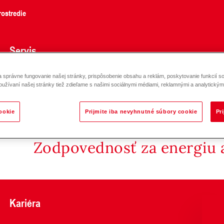
ostredie
Servis
správne fungovanie našej stránky, prispôsobenie obsahu a reklám, poskytovanie funkcií so
oužívaní našej stránky tiež zdieľame s našimi sociálnymi médiami, reklamnými a analytickými
ookie
Prijmite iba nevyhnutné súbory cookie
Pr
Zodpovednosť za energiu a
Kariéra