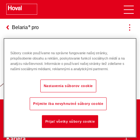
Belaria
pro
Súbory cookie používame na správne fungovanie našej stránky,
Zodpovednosť za energiu a životné
prispôsobenie obsahu a reklám, poskytovanie funkcií sociálnych médií a na
analýzu návštevnosti. Informácie o používaní našej stránky tiež zdieľame s
prostredie
našimi sociálnymi médiami, reklamnými a analytickými partnermi.
Nastavenia súborov cookie
Prijmite iba nevyhnutné súbory cookie
O spoločnosti
Prijať všetky súbory cookie
Kariéra