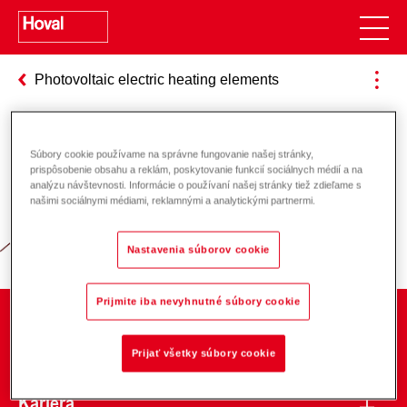
Photovoltaic electric heating elements
Súbory cookie používame na správne fungovanie našej stránky,
Zodpovednosť za energiu a životné
prispôsobenie obsahu a reklám, poskytovanie funkcií sociálnych médií a na
analýzu návštevnosti. Informácie o používaní našej stránky tiež zdieľame s
prostredie
našimi sociálnymi médiami, reklamnými a analytickými partnermi.
Nastavenia súborov cookie
Prijmite iba nevyhnutné súbory cookie
O spoločnosti
Prijať všetky súbory cookie
Kariéra