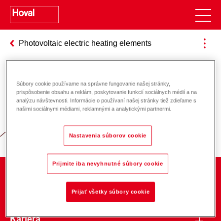
Photovoltaic electric heating elements
Súbory cookie používame na správne fungovanie našej stránky,
Zodpovednosť za energiu a životné
prispôsobenie obsahu a reklám, poskytovanie funkcií sociálnych médií a na
analýzu návštevnosti. Informácie o používaní našej stránky tiež zdieľame s
prostredie
našimi sociálnymi médiami, reklamnými a analytickými partnermi.
Nastavenia súborov cookie
Prijmite iba nevyhnutné súbory cookie
O spoločnosti
Prijať všetky súbory cookie
Kariéra