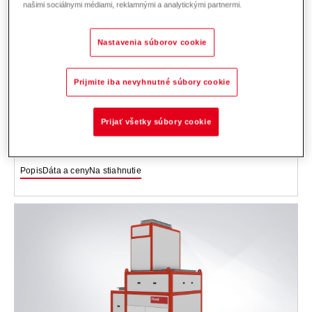
našimi sociálnymi médiami, reklamnými a analytickými partnermi.
Nastavenia súborov cookie
Prijmite iba nevyhnutné súbory cookie
ProcessVent PV
Prijať všetky súbory cookie
Kompaktné zariadenie na vetranie s rekuperáciou tepla z procesného
odpadového vzduchu.
Popis
Dáta a ceny
Na stiahnutie