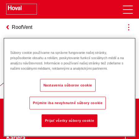
RoofVent
Súbory cookie používame na správne fungovanie našej stránky,
Zodpovednosť za energiu a životné
prispôsobenie obsahu a reklám, poskytovanie funkcií sociálnych médií a na
analýzu návštevnosti. Informácie o používaní našej stránky tiež zdieľame s
prostredie
našimi sociálnymi médiami, reklamnými a analytickými partnermi.
Nastavenia súborov cookie
Prijmite iba nevyhnutné súbory cookie
O spoločnosti
Prijať všetky súbory cookie
Kariéra