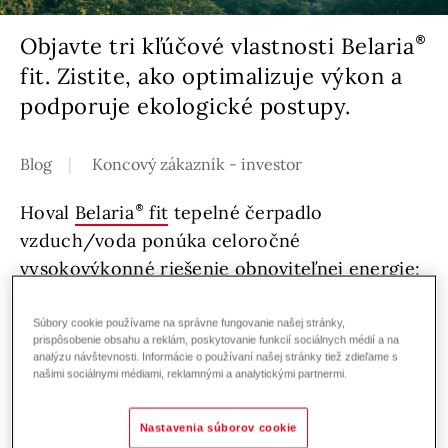
Objavte tri kľúčové vlastnosti Belaria
fit. Zistite, ako optimalizuje výkon a
podporuje ekologické postupy.
Blog
Koncový zákazník - investor
Hoval
Belaria
fit
tepelné čerpadlo
vzduch/voda ponúka celoročné
vysokovýkonné riešenie obnoviteľnej energie;
poskytovanie vykurovania, chladenia a teplej
vody na požiadanie pre rôzne budovy, ako sú
Súbory cookie používame na správne fungovanie našej stránky,
prispôsobenie obsahu a reklám, poskytovanie funkcií sociálnych médií a na
hotely a nákupné centrá. Vďaka schopnosti
analýzu návštevnosti. Informácie o používaní našej stránky tiež zdieľame s
našimi sociálnymi médiami, reklamnými a analytickými partnermi.
fungovať ako samostatná jednotka alebo ako
súčasť hybridného systému. To všetko riadené
Nastavenia súborov cookie
systémom Hoval TopTronic
E. Celkové