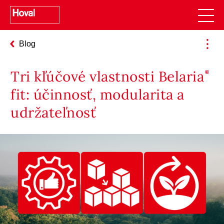
Blog
Tri kľúčové vlastnosti Belaria
fit: účinnosť, modularita a
udržateľnosť