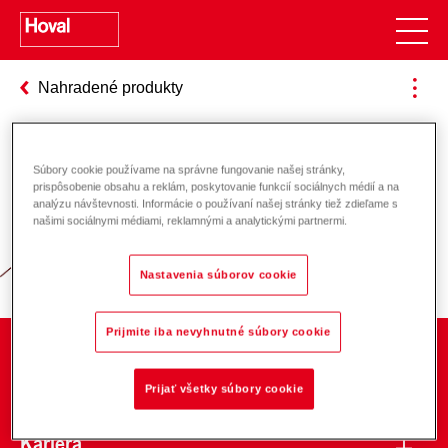
Nahradené produkty
Súbory cookie používame na správne fungovanie našej stránky,
Zodpovednosť za energiu a životné
prispôsobenie obsahu a reklám, poskytovanie funkcií sociálnych médií a na
analýzu návštevnosti. Informácie o používaní našej stránky tiež zdieľame s
prostredie
našimi sociálnymi médiami, reklamnými a analytickými partnermi.
Nastavenia súborov cookie
Prijmite iba nevyhnutné súbory cookie
O spoločnosti
Prijať všetky súbory cookie
Kariéra