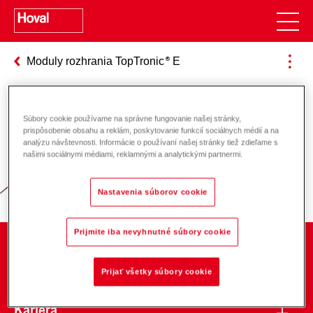
Moduly rozhrania TopTronic
E
Súbory cookie používame na správne fungovanie našej stránky,
Zodpovednosť za energiu a životné
prispôsobenie obsahu a reklám, poskytovanie funkcií sociálnych médií a na
analýzu návštevnosti. Informácie o používaní našej stránky tiež zdieľame s
prostredie
našimi sociálnymi médiami, reklamnými a analytickými partnermi.
Nastavenia súborov cookie
Prijmite iba nevyhnutné súbory cookie
O spoločnosti
Prijať všetky súbory cookie
Kariéra