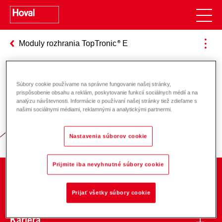
Moduly rozhrania TopTronic
E
Súbory cookie používame na správne fungovanie našej stránky,
Zodpovednosť za energiu a životné
prispôsobenie obsahu a reklám, poskytovanie funkcií sociálnych médií a na
analýzu návštevnosti. Informácie o používaní našej stránky tiež zdieľame s
prostredie
našimi sociálnymi médiami, reklamnými a analytickými partnermi.
Nastavenia súborov cookie
Prijmite iba nevyhnutné súbory cookie
O spoločnosti
Prijať všetky súbory cookie
Kariéra