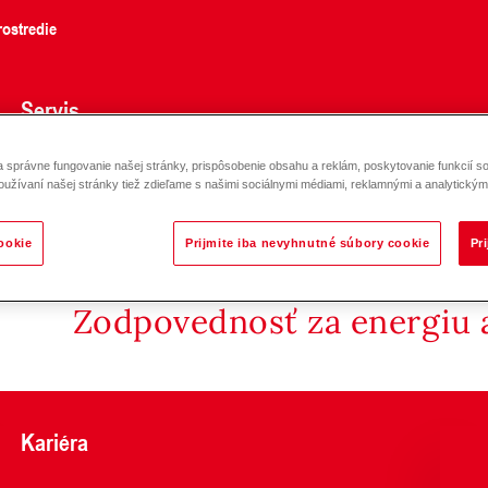
ostredie
Servis
správne fungovanie našej stránky, prispôsobenie obsahu a reklám, poskytovanie funkcií so
Connect LAN s priestorovým snímačom
oužívaní našej stránky tiež zdieľame s našimi sociálnymi médiami, reklamnými a analytickými
ookie
Prijmite iba nevyhnutné súbory cookie
Pr
Zodpovednosť za energiu a
Kariéra