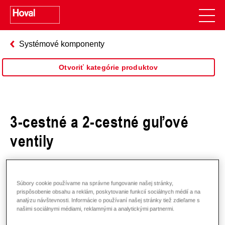
Systémové komponenty
Otvoriť kategórie produktov
3-cestné a 2-cestné guľové
ventily
Súbory cookie používame na správne fungovanie našej stránky,
prispôsobenie obsahu a reklám, poskytovanie funkcií sociálnych médií a na
analýzu návštevnosti. Informácie o používaní našej stránky tiež zdieľame s
našimi sociálnymi médiami, reklamnými a analytickými partnermi.