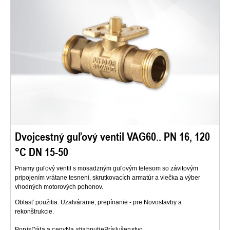
Dvojcestný guľový ventil VAG60.. PN 16, 120
°C DN 15-50
Priamy guľový ventil s mosadzným guľovým telesom so závitovým
pripojením vrátane tesnení, skrutkovacích armatúr a viečka a výber
vhodných motorových pohonov.
Oblasť použitia: Uzatváranie, prepínanie - pre Novostavby a
rekonštrukcie.
Popis
Dáta a ceny
Na stiahnutie
Príslušenstvo