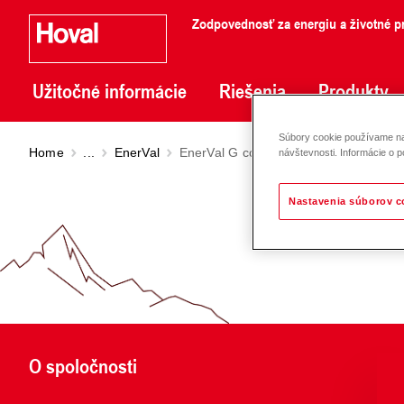
Zodpovednosť za energiu a životné pr
Užitočné informácie
Riešenia
Produkty
Súbory cookie používame na 
Home
...
EnerVal
EnerVal G cool (800-6000)
návštevnosti. Informácie o p
Nastavenia súborov c
O spoločnosti