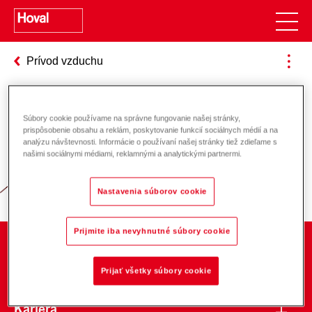
Prívod vzduchu
Súbory cookie používame na správne fungovanie našej stránky,
Zodpovednosť za energiu a životné
prispôsobenie obsahu a reklám, poskytovanie funkcií sociálnych médií a na
analýzu návštevnosti. Informácie o používaní našej stránky tiež zdieľame s
prostredie
našimi sociálnymi médiami, reklamnými a analytickými partnermi.
Nastavenia súborov cookie
Prijmite iba nevyhnutné súbory cookie
O spoločnosti
Prijať všetky súbory cookie
Kariéra