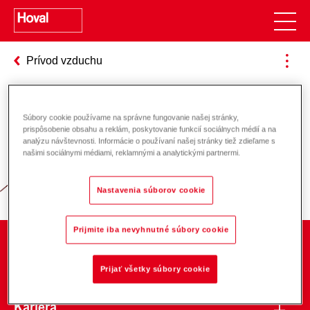
Prívod vzduchu
Súbory cookie používame na správne fungovanie našej stránky,
Zodpovednosť za energiu a životné
prispôsobenie obsahu a reklám, poskytovanie funkcií sociálnych médií a na
analýzu návštevnosti. Informácie o používaní našej stránky tiež zdieľame s
prostredie
našimi sociálnymi médiami, reklamnými a analytickými partnermi.
Nastavenia súborov cookie
Prijmite iba nevyhnutné súbory cookie
O spoločnosti
Prijať všetky súbory cookie
Kariéra