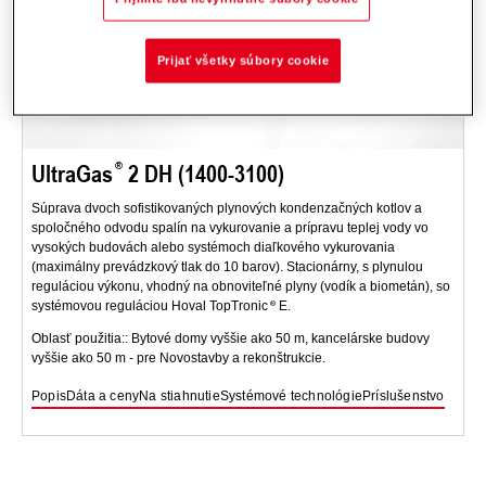
Prijať všetky súbory cookie
UltraGas
2 DH (1400-3100)
Súprava dvoch sofistikovaných plynových kondenzačných kotlov a
spoločného odvodu spalín na vykurovanie a prípravu teplej vody vo
vysokých budovách alebo systémoch diaľkového vykurovania
(maximálny prevádzkový tlak do 10 barov). Stacionárny, s plynulou
reguláciou výkonu, vhodný na obnoviteľné plyny (vodík a biometán), so
systémovou reguláciou Hoval TopTronic
E.
Oblasť použitia:: Bytové domy vyššie ako 50 m, kancelárske budovy
vyššie ako 50 m - pre Novostavby a rekonštrukcie.
Popis
Dáta a ceny
Na stiahnutie
Systémové technológie
Príslušenstvo