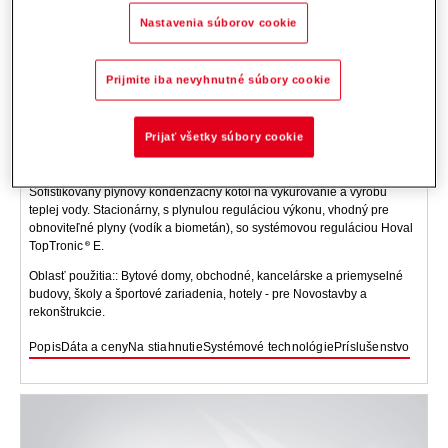
Nastavenia súborov cookie
Prijmite iba nevyhnutné súbory cookie
Prijať všetky súbory cookie
UltraGas
2 (125-500)
Sofistikovaný plynový kondenzačný kotol na vykurovanie a výrobu
teplej vody. Stacionárny, s plynulou reguláciou výkonu, vhodný pre
obnoviteľné plyny (vodík a biometán), so systémovou reguláciou Hoval
TopTronic
E.
Oblasť použitia:: Bytové domy, obchodné, kancelárske a priemyselné
budovy, školy a športové zariadenia, hotely - pre Novostavby a
rekonštrukcie.
Popis
Dáta a ceny
Na stiahnutie
Systémové technológie
Príslušenstvo