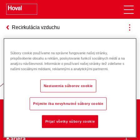
Recirkulácia vzduchu
Súbory cookie používame na správne fungovanie našej stránky,
Zodpovednosť za energiu a životné
prispôsobenie obsahu a reklám, poskytovanie funkcií sociálnych médií a na
analýzu návštevnosti. Informácie o používaní našej stránky tiež zdieľame s
prostredie
našimi sociálnymi médiami, reklamnými a analytickými partnermi.
Nastavenia súborov cookie
Prijmite iba nevyhnutné súbory cookie
O spoločnosti
Prijať všetky súbory cookie
Kariéra