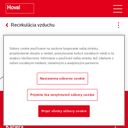
Recirkulácia vzduchu
Súbory cookie používame na správne fungovanie našej stránky,
Zodpovednosť za energiu a životné
prispôsobenie obsahu a reklám, poskytovanie funkcií sociálnych médií a na
analýzu návštevnosti. Informácie o používaní našej stránky tiež zdieľame s
prostredie
našimi sociálnymi médiami, reklamnými a analytickými partnermi.
Nastavenia súborov cookie
Prijmite iba nevyhnutné súbory cookie
O spoločnosti
Prijať všetky súbory cookie
Kariéra