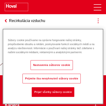
Recirkulácia vzduchu
Súbory cookie používame na správne fungovanie našej stránky,
Zodpovednosť za energiu a životné
prispôsobenie obsahu a reklám, poskytovanie funkcií sociálnych médií a na
analýzu návštevnosti. Informácie o používaní našej stránky tiež zdieľame s
prostredie
našimi sociálnymi médiami, reklamnými a analytickými partnermi.
Nastavenia súborov cookie
Prijmite iba nevyhnutné súbory cookie
O spoločnosti
Prijať všetky súbory cookie
Kariéra